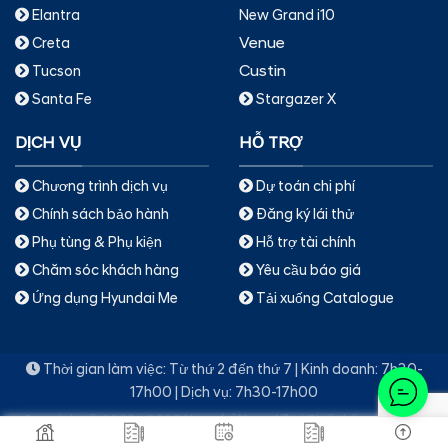
Elantra
New Grand i10
Venue
Creta
Custin
Tucson
Santa Fe
Stargazer X
DỊCH VỤ
HỖ TRỢ
Chương trình dịch vụ
Dự toán chi phí
Chính sách bảo hành
Đăng ký lái thử
Phụ tùng & Phụ kiện
Hỗ trợ tài chính
Chăm sóc khách hàng
Yêu cầu báo giá
Ứng dụng Hyundai Me
Tải xuống Catalogue
Thời gian làm việc: Từ thứ 2 đến thứ 7 | Kinh doanh: 7h30-
17h00 | Dịch vụ: 7h30-17h00
Copyright © 2022 - 2026
Hyundai Hưng Yên
|
Thiết kế web & Vận
hành bởi Mạng Hưng Yên