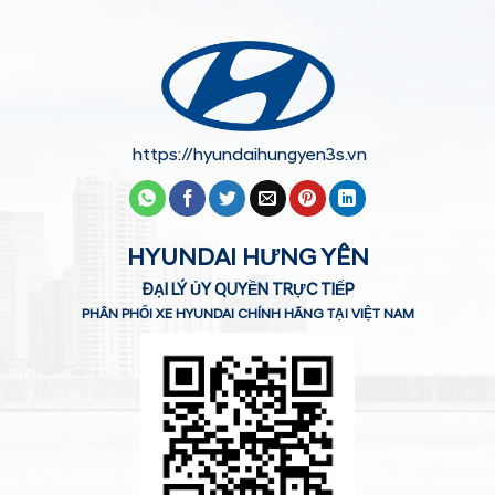
https://hyundaihungyen3s.vn
HYUNDAI HƯNG YÊN
ĐẠI LÝ ỦY QUYỀN TRỰC TIẾP
PHÂN PHỐI XE HYUNDAI CHÍNH HÃNG TẠI VIỆT NAM