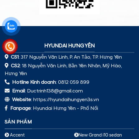
HYUNDAI HƯNG YÊN
CS1
: 317 Nguyễn Văn Linh, P. An Tảo, TP. Hưng Yên
CS2
: 18 Nguyễn Văn Linh, Bần Yên Nhân, Mỹ Hào,
Hưng Yên
Hotline Kinh doanh
: 0812 059 899
Email
: Ductrinh138@gmail.com
Website
: https://hyundaihungyen3s.vn
Fanpage
:
Hyundai Hưng Yên - Phố Nối
SẢN PHẨM
Accent
New Grand i10 sedan