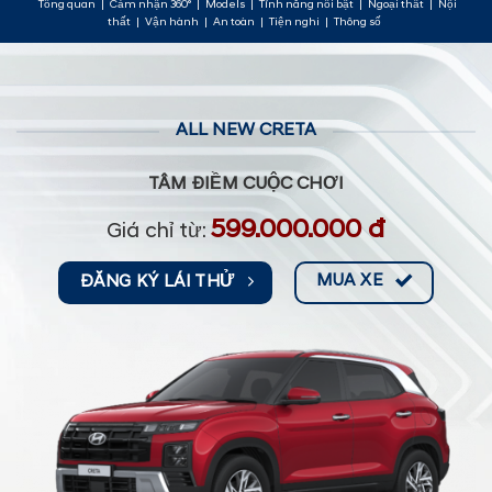
Tổng quan
|
Cảm nhận 360°
|
Models
|
Tính năng nổi bật
|
Ngoại thất
|
Nội
thất
|
Vận hành
|
An toàn
|
Tiện nghi
|
Thông số
ALL NEW CRETA
TÂM ĐIỀM CUỘC CHƠI
599
.000.000 đ
Giá chỉ từ:
MUA XE
ĐĂNG KÝ LÁI THỬ