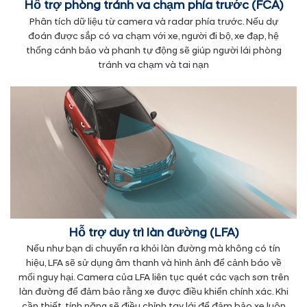
Hỗ trợ phòng tránh va chạm phía trước (FCA)
Phân tích dữ liệu từ camera và radar phía trước. Nếu dự
đoán được sắp có va chạm với xe, người đi bộ, xe đạp, hệ
thống cánh bảo và phanh tự động sẽ giúp người lái phòng
tránh va chạm và tai nạn
Hỗ trợ duy trì làn đường (LFA)
Nếu như bạn di chuyển ra khỏi làn đường mà không có tín
hiệu, LFA sẽ sử dụng âm thanh và hình ảnh để cảnh báo về
mối nguy hại. Camera của LFA liên tục quét các vạch sơn trên
làn đường để đảm bảo rằng xe được điều khiển chính xác. Khi
cần thiết, tính năng sẽ điều chỉnh tay lái để đảm bảo xe luôn