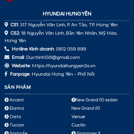
HYUNDAI HƯNG YÊN
CS1
: 317 Nguyễn Văn Linh, P. An Tảo, TP. Hưng Yên
CS2
: 18 Nguyễn Văn Linh, Bần Yên Nhân, Mỹ Hào,
Hưng Yên
Hotline Kinh doanh
: 0812 059 899
Email
: Ductrinh138@gmail.com
Website
: https://hyundaihungyen3s.vn
Fanpage
:
Hyundai Hưng Yên - Phố Nối
SẢN PHẨM
Accent
New Grand i10 sedan
Elantra
New Grand i10
Venue
Creta
Custin
Tucson
Santa Fe
Stargazer X