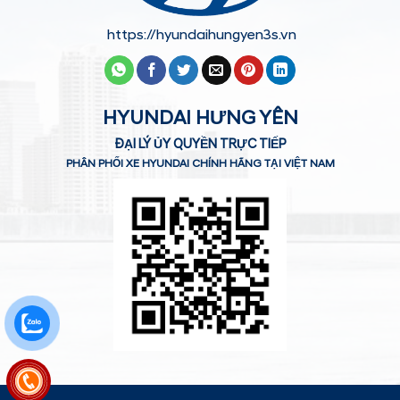
https://hyundaihungyen3s.vn
HYUNDAI HƯNG YÊN
ĐẠI LÝ ỦY QUYỀN TRỰC TIẾP
PHÂN PHỐI XE HYUNDAI CHÍNH HÃNG TẠI VIỆT NAM