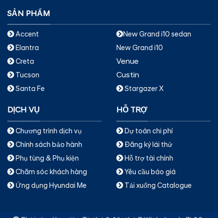
SẢN PHẨM
Accent
New Grand i10 sedan
Elantra
New Grand i10
Venue
Creta
Custin
Tucson
Santa Fe
Stargazer X
DỊCH VỤ
HỖ TRỢ
Chương trình dịch vụ
Dự toán chi phí
Chính sách bảo hành
Đăng ký lái thử
Phụ tùng & Phụ kiện
Hỗ trợ tài chính
Chăm sóc khách hàng
Yêu cầu báo giá
Ứng dụng Hyundai Me
Tải xuống Catalogue