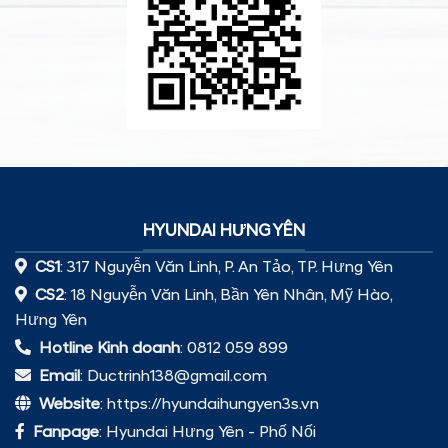
HYUNDAI HƯNG YÊN
CS1
: 317 Nguyễn Văn Linh, P. An Tảo, TP. Hưng Yên
CS2
: 18 Nguyễn Văn Linh, Bần Yên Nhân, Mỹ Hào,
Hưng Yên
Hotline Kinh doanh
: 0812 059 899
Email
: Ductrinh138@gmail.com
Website
: https://hyundaihungyen3s.vn
Fanpage
:
Hyundai Hưng Yên - Phố Nối