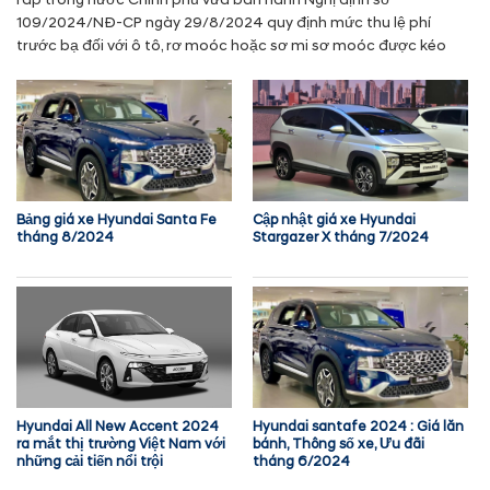
ráp trong nước Chính phủ vừa ban hành Nghị định số
109/2024/NĐ-CP ngày 29/8/2024 quy định mức thu lệ phí
trước bạ đối với ô tô, rơ moóc hoặc sơ mi sơ moóc được kéo
Bảng giá xe Hyundai Santa Fe
Cập nhật giá xe Hyundai
tháng 8/2024
Stargazer X tháng 7/2024
Hyundai All New Accent 2024
Hyundai santafe 2024 : Giá lăn
ra mắt thị trường Việt Nam với
bánh, Thông số xe, Ưu đãi
những cải tiến nổi trội
tháng 6/2024