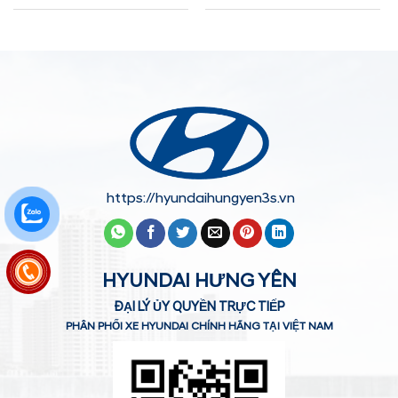
https://hyundaihungyen3s.vn
HYUNDAI HƯNG YÊN
ĐẠI LÝ ỦY QUYỀN TRỰC TIẾP
PHÂN PHỐI XE HYUNDAI CHÍNH HÃNG TẠI VIỆT NAM